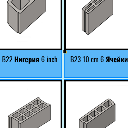
B22 Нигерия 6 inch
B23 10 cm 6 Ячейки