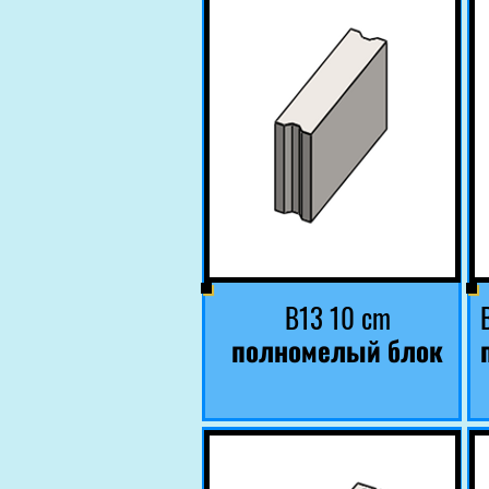
B13 10 cm
полномелый блок