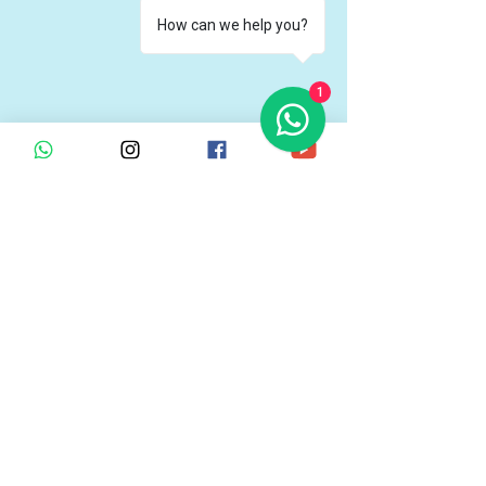
How can we help you?
1
Размеры формы для
изготовления
бетонного бордюра
Размеры форм для изготовления
бетонных бордюров зависят от
сечения бордюра, который
необходимо изготовить. Наша
компания разрабатывает формы
для бетонных бордюров различных
размеров. Обычно ширина таких